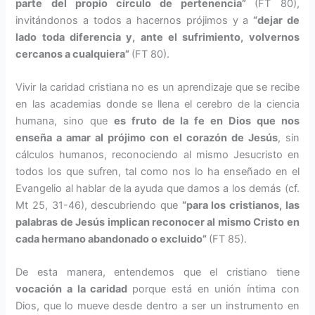
parte del propio círculo de pertenencia”
(FT 80),
invitándonos a todos a hacernos prójimos y a
“dejar de
lado toda diferencia y, ante el sufrimiento, volver­nos
cercanos a cual­quiera”
(FT 80).
Vivir la caridad cristiana no es un aprendizaje que se recibe
en las academias donde se llena el cere­bro de la ciencia
humana, sino que
es fruto de la fe en Dios que nos
enseña a amar al prójimo con el corazón de Jesús
, sin
cálculos humanos, reconociendo al mismo Jesucristo en
todos los que sufren, tal como nos lo ha enseñado en el
Evangelio al hablar de la ayuda que damos a los demás (cf.
Mt 25, 31-46), descubriendo que
“para los cristianos, las
palabras de Jesús implican reconocer al mismo Cristo en
cada hermano abando­nado o excluido”
(FT 85).
De esta manera, entendemos que el cristiano tiene
vocación a la caridad
porque está en unión ínti­ma con
Dios, que lo mueve desde dentro a ser un instrumento en