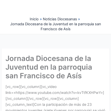
Ir
al
contenido
Inicio
Noticias Diocesanas
Jornada Diocesana de la Juventud en la parroquia san
Francisco de Asís
Jornada Diocesana de la
Juventud en la parroquia
san Francisco de Asís
[vc_row][vc_column][vc_video
link=»https://www.youtube.com/watch?v=kvTtfKXHPwY»]
[/vc_column][/vc_row][vc_row][vc_column]
[vc_column_text]Con la participación de más de 23
movimientos juveniles (siete jóvenes por parroquia) se vivió