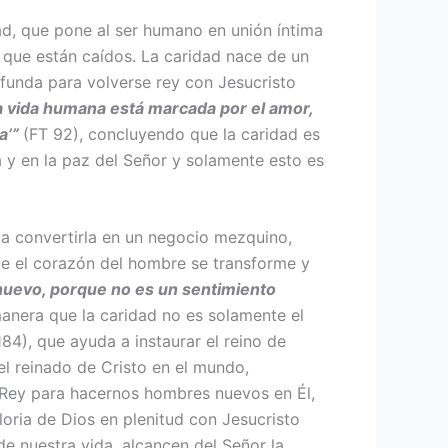
ad, que pone al ser humano en unión íntima
 que están caídos. La caridad nace de un
ofunda para volverse rey con Jesucristo
na vida humana está marcada por el amor,
na’”
(FT 92), concluyendo que la caridad es
a y en la paz del Señor y solamente esto es
a convertirla en un negocio mezquino,
ue el corazón del hombre se transforme y
nuevo, porque no es un sentimiento
manera que la caridad no es solamente el
184), que ayuda a instaurar el reino de
el reinado de Cristo en el mundo,
o Rey para hacernos hombres nuevos en Él,
loria de Dios en plenitud con Jesucristo
de nuestra vida, alcancen del Señor la