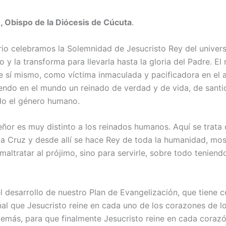
 Obispo de la Diócesis de Cúcuta
.
io celebramos la Solemnidad de Jesucristo Rey del univer
o y la transforma para llevarla hasta la gloria del Padre. E
e sí mismo, como víctima inmaculada y pacificadora en el al
endo en el mundo un reinado de verdad y de vida, de santida
odo el género humano.
ñor es muy distinto a los reinados humanos. Aquí se trata 
s la Cruz y desde allí se hace Rey de toda la humanidad, m
altratar al prójimo, sino para servirle, sobre todo teniend
 desarrollo de nuestro Plan de Evangelización, que tiene
al que Jesucristo reine en cada uno de los corazones de 
 demás, para que finalmente Jesucristo reine en cada cora