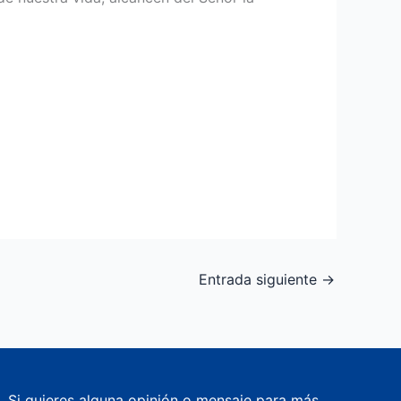
Entrada siguiente
→
Si quieres alguna opinión o mensaje para más