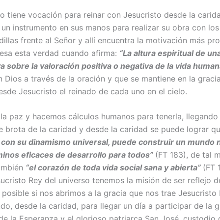
 tiene vocación para reinar con Jesucristo desde la carid
un instrumento en sus manos para realizar su obra con los
illas frente al Señor y allí encuentra la motivación más pr
presa esta verdad cuando afirma:
“La altura espiritual de u
tiva sobre la valoración positiva o negativa de la vida huma
n Dios a través de la oración y que se mantiene en la graci
desde Jesucristo el reinado de cada uno en el cielo.
la paz y hacemos cálculos humanos para tenerla, llegando 
e brota de la caridad y desde la caridad se puede lograr q
d, con su dinamismo universal, puede construir un mundo 
aminos eficaces de desarrollo para todos”
(FT 183), de tal 
también
“el corazón de toda vida social sana y abierta”
(FT 
risto Rey del universo tenemos la misión de ser reflejo d
posible si nos abrimos a la gracia que nos trae Jesucrist
, desde la caridad, para llegar un día a participar de la g
e la Esperanza y el glorioso patriarca San José, custodio 