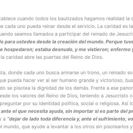
stablece cuando todos los bautizados hagamos realidad la
e cada uno pueda reinar desde el servicio. La caridad es l
 cuando seamos llamados a participar del reinado de Jesucri
do para ustedes desde la creación del mundo. Porque tuv
e hospedaron; estaba desnudo, y me vistieron; enfermo y m
la caridad abre las puertas del Reino de Dios.
sta, donde cada uno busca armarse un trono, un reinado so
o que pueda hacer ver al ser humano grande y victorioso, b
do se pisotea la dignidad de los demás. Frente a ese pano
sde los valores del Reino de Dios, teniendo a Jesucristo 
 preguntar por su identidad política, social o religiosa. Así 
ante el que necesita ayuda, sin importar si es parte del p
y a
“dejar de lado toda diferencia y, ante el sufrimiento,
l mundo, que ayude a levantar a los otros sin pisotearlos y 