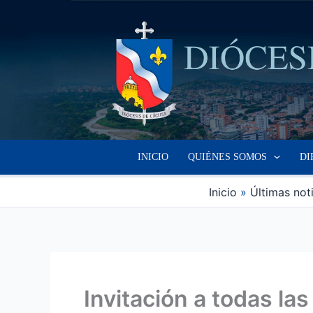
Ir
al
contenido
INICIO
QUIÉNES SOMOS
DI
Inicio
Últimas not
Invitación a todas la