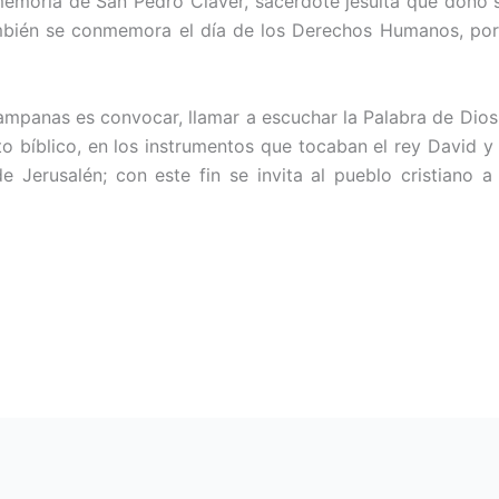
memoria de San Pedro Claver, sacerdote jesuita que donó su
ambién se conmemora el día de los Derechos Humanos, por
Campanas es convocar, llamar a escuchar la Palabra de Dios
to bíblico, en los instrumentos que tocaban el rey David y
e Jerusalén; con este fin se invita al pueblo cristiano 