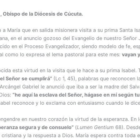
 Obispo de la Diócesis de Cúcuta.
María que en salida misionera visita a su prima Santa Isab
ana, en el anuncio gozoso del Evangelio de nuestro Señor 
cido en el Proceso Evangelizador, siendo modelo de fe, es
al como lo expresa el lema pastoral para este mes:
vayan y
da esta virtud en la vi­sita que le hace a su prima Isabel. 
 el Señor se cumplirá”
(Lc 1, 45), palabras que reconocen la
rcángel Gabriel le anunció que iba a ser la madre del Sal
 Dios:
“he aquí la esclava del Señor, há­gase en mí según t
 Isabel reconoce y lo exclama con entusiasmo cuando le dic
 engendre en nuestro cora­zón la virtud de la esperanza. E
speranza segura y de consuelo”
(
Lumen Gentium
68). Desde
ida cristiana y la respuesta a Dios. María espera contra toda