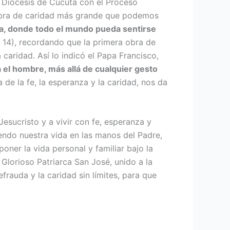
a Diócesis de Cúcuta con el Proceso
la obra de cari­dad más grande que podemos
uita, donde todo el mundo pueda sen­tirse
m
14), recordando que la primera obra de
caridad. Así lo indicó el Papa Francisco,
a el hombre, más allá de cualquier gesto
de la fe, la es­peranza y la caridad, nos da
esucristo y a vivir con fe, espe­ranza y
endo nuestra vida en las ma­nos del Padre,
oner la vida personal y familiar bajo la
 Glorioso Patriarca San José, unido a la
efrauda y la caridad sin límites, para que