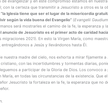
ión de evangelizar y en este compromi­so estamos en nuestr
IP); con la certeza que transmitir a Je­sucristo a otros es 
:
“la Iglesia tiene que ser el lugar de la misericordia grat
vir según la vida buena del Evangelio”
(
Evangelii Gaudiu
nos será mostrarles el camino de la fe, la es­peranza y la 
el anuncio de Jesucristo es el primer acto de ca­ridad haci
 mi­graciones 2021). En esto la Virgen María, como maestra 
 entregándonos a Jesús y llevándo­nos hasta Él.
e nuestra madre del cielo, nos exhorta a mirar fijamente a J
cristiano, con las incertidumbres y tormentas diarias, poni
 lleguemos a participar de la Gloria de Dios. Los convoco a p
María, en todas las circunstancias de la exis­tencia. Que el
or Jesu­cristo la fortaleza en la fe, la espe­ranza que no d
eñor.
n.