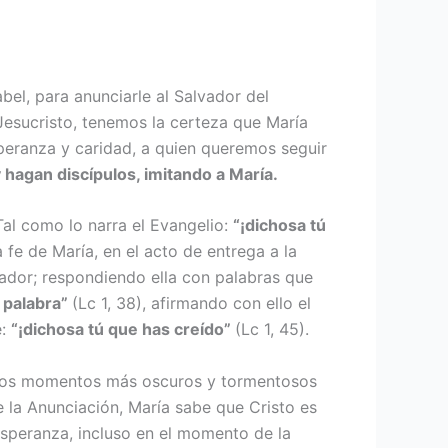
el, para anunciarle al Salvador del
Jesucristo, tenemos la certeza que María
peranza y caridad, a quien queremos seguir
 hagan dis­cípulos, imitando a María.
Tal como lo narra el Evangelio:
“¡dichosa tú
 fe de María, en el acto de entrega a la
vador; respondiendo ella con palabras que
u palabra”
(Lc 1, 38), afirmando con ello el
e:
“¡di­chosa tú que has creído”
(Lc 1, 45).
n los momentos más oscuros y tor­mentosos
 la Anunciación, María sabe que Cristo es
 esperanza, incluso en el momento de la