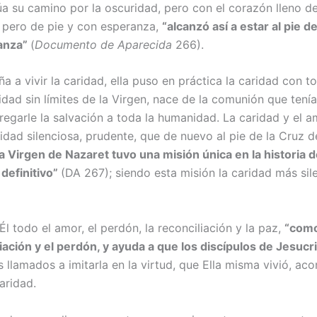
a su ca­mino por la oscuridad, pero con el corazón lleno d
r, pero de pie y con esperanza,
“alcanzó así a estar al pie 
ianza”
(
Documento de Aparecida
266).
 a vivir la caridad, ella puso en práctica la cari­dad con 
d sin lími­tes de la Virgen, nace de la comu­nión que tenía
regar­le la salvación a toda la humanidad. La caridad y el
dad silenciosa, prudente, que de nuevo al pie de la Cruz de
a Virgen de Nazaret tuvo una misión única en la historia 
 definitivo”
(DA 267); siendo esta misión la caridad más sil
l todo el amor, el perdón, la reconciliación y la paz,
“como
iliación y el perdón, y ayuda a que los discípulos de Jesu
llama­dos a imitarla en la vir­tud, que Ella misma vi­vió, ac
ri­dad.