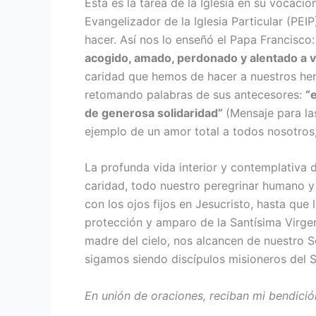
Esta es la tarea de la Iglesia en su vocac
Evangeliza­dor de la Iglesia Particular (PE
hacer. Así nos lo enseñó el Papa Fran­cisco
acogido, amado, perdonado y alentado a vi
caridad que hemos de hacer a nuestros herma
retomando palabras de sus antecesores:
“
de generosa solidaridad”
(Mensaje para las
ejemplo de un amor total a todos nosotros,
La profunda vida interior y con­templativa d
caridad, todo nuestro pere­grinar humano y 
con los ojos fijos en Jesucristo, hasta que
protección y ampa­ro de la Santísima Virgen 
madre del cielo, nos alcancen de nuestro Señ
sigamos siendo discípulos misioneros del S
En unión de oraciones,
reciban mi bendició