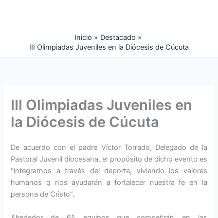
Ir
al
contenido
Inicio
Destacado
III Olimpiadas Juveniles en la Diócesis de Cúcuta
III Olimpiadas Juveniles en
la Diócesis de Cúcuta
De acuerdo con el padre Víctor Torrado, Delegado de la
Pastoral Juvenil diocesana, el propósito de dicho evento es
“integrarnos a través del deporte, viviendo los valores
humanos q nos ayudarán a fortalecer nuestra fe en la
persona de Cristo”.
Alrededor de 65 equipos que competirán en las