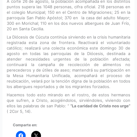
A corte 26 de agosto, la población acompañada en los distintos
puntos supera las 1048 personas, cifra oficial. 218 personas en
el colegio Municipal; 150 en el Centro de Migraciones; 25 en la
parroquia San Pablo Apóstol; 370 en la casa del adulto Mayor;
300 en Morichal; 110 en los dos nuevos albergues de Juan Frío,
20 en Santa Cecilia.
La Diócesis de Cúcuta continúa sirviendo en la crisis humanitaria
registrada esta zona de frontera. Reactivará el voluntariado
católico; realizará una colecta económica este domingo 30 de
agosto en todas las parroquias de la Diócesis, destinada a
atender necesidades urgentes de la población afectada;
continuará la campaña de recolección de alimentos no
perecederos y de útiles de aseo; mantendrá su participación en
la Mesa Humanitaria Unificada, acompañará el proceso de
reubicación, velará por la tención digna de la población en todos
los albergues reportados y de los migrantes forzados.
Hacemos todo esto mirando en el rostro, de estos hermanos
que sufren, a Cristo, acogiéndolos, sirviéndoles, viviendo con
ellos las palabras de san Pablo: “
“La caridad de Cristo nos urge”
( 2Cor 5, 14).
Comparte en: