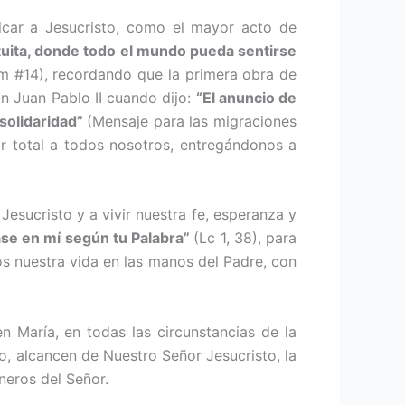
icar a Jesu­cristo, como el mayor acto de
ratuita, donde todo el mundo pueda sentirse
m #14), recordando que la primera obra de
n Juan Pablo II cuando dijo:
“El anuncio de
 solidaridad”
(Mensaje para las migraciones
r total a todos nosotros, entregán­donos a
Jesucristo y a vivir nuestra fe, esperanza y
se en mí según tu Palabra”
(Lc 1, 38), para
s nuestra vida en las manos del Padre, con
 María, en to­das las circunstancias de la
lo, alcancen de Nuestro Señor Jesucristo, la
neros del Señor.