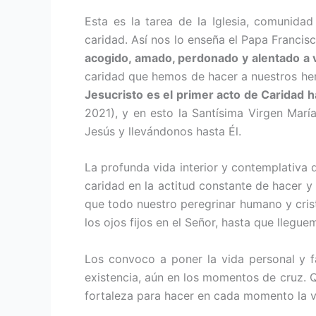
Esta es la tarea de la Iglesia, comu­nid
caridad. Así nos lo enseña el Papa Francis
acogido, amado, perdonado y alentado a v
caridad que he­mos de hacer a nuestros her
Jesucristo es el pri­mer acto de Caridad 
2021), y en esto la Santísima Virgen Marí
Jesús y llevándonos hasta Él.
La profunda vida interior y contem­plativa 
cari­dad en la actitud constante de hacer 
que todo nuestro peregrinar humano y cris
los ojos fijos en el Señor, hasta que lleguem
Los convoco a poner la vida personal y fa
existencia, aún en los momentos de cruz. Qu
fortaleza para ha­cer en cada momento la v