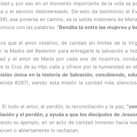
ridad y por eso en un momento impor­tante de la vida se 
rega y el servicio desinteresado. De esto da testimonio el
 39), ese ponerse en camino, es la salida misionera de María
conoce con las palabras:
“Bendita tú entre las mujeres y be
 que el amor oblativo, de cari­dad sin límites de la Vir
er la Madre del Redentor para entregarle la salvación a t
dad y el amor de María por cada uno de nosotros, condu
de la Cruz de su Hijo calla y ofrece por la humanidad en 
isión única en la historia de Salvación, concibiendo, 
ida #267), sien­do esta misión la caridad más silencio
 Él todo el amor, el perdón, la reconciliación y la paz,
“com
iliación y el perdón, y ayuda a que los discípulos de Jesu­
iendo su ejemplo, en un acto de caridad inmenso hacia nu
onocen o abiertamente lo rechazan.