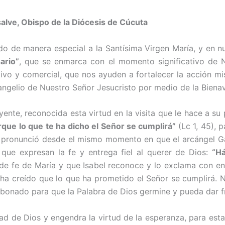
lve, Obispo de la Diócesis de Cúcuta
de manera especial a la Santísima Virgen María, y en nu
ario”
, que se enmar­ca con el momento significativo de N
ivo y comercial, que nos ayuden a fortalecer la acción mi
angelio de Nuestro Señor Jesu­cristo por medio de la Biena
e, reconocida esta virtud en la visita que le hace a su p
rque lo que te ha dicho el Señor se cumpli­rá”
(Lc 1, 45), 
 pronunció desde el mismo momento en que el arcángel Gab
 que expresan la fe y entrega fiel al querer de Dios:
“Há
d de fe de María y que Isabel reconoce y lo exclama con en
a ha creído que lo que ha prometido el Señor se cumplirá.
abonado para que la Palabra de Dios germine y pueda dar f
ad de Dios y engendra la virtud de la esperanza, para estar