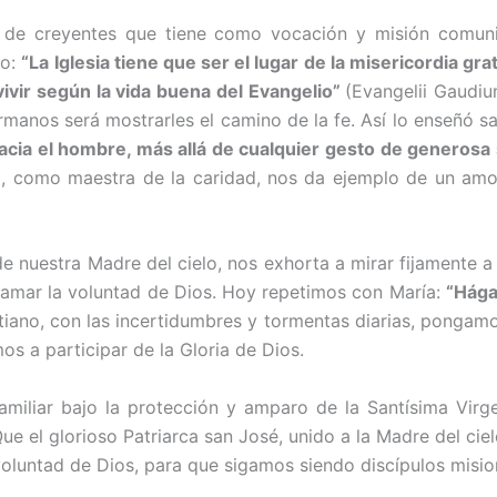
ad de creyentes que tiene como vocación y misión comun
co:
“La Iglesia tiene que ser el lugar de la misericordia g
ivir según la vida buena del Evangelio”
(Evangelii Gaudiu
manos será mostrarles el camino de la fe. Así lo enseñó sa
hacia el hom­bre, más allá de cualquier gesto de generosa
a, como maes­tra de la caridad, nos da ejemplo de un amo
de nuestra Madre del cielo, nos exhorta a mirar fijamente a 
y amar la voluntad de Dios. Hoy repeti­mos con María:
“Hága
tiano, con las incertidumbres y tormentas diarias, pongamo
os a parti­cipar de la Gloria de Dios.
miliar bajo la protección y amparo de la Santísima Virgen
e el glorioso Patriarca san José, unido a la Madre del cie
oluntad de Dios, para que sigamos siendo discí­pulos misio