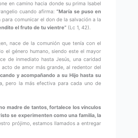
pone en camino hacia donde su prima Isabel
 Evangelio cuando afirma:
“María se puso en
 para co­municar el don de la salvación a la
ndito el fru­to de tu vientre”
(Lc 1, 42).
gen, nace de la comunión que tenía con el
odo el género humano, siendo este el mayor
ce de inmediato hasta Jesús, una caridad
el acto de amor más grande, al redentor del
educando y acompañando a su Hijo hasta su
sa, pero la más efectiva para cada uno de
o madre de tantos, fortalece los vínculos
cristo se experimenten como una fa­milia, la
estro prójimo, estamos llamados a entregar