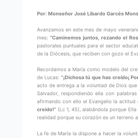
Por: Monseñor José Libardo Garcés Monsa
Avanzamos en este mes de mayo venerando 
mes:
“Caminemos juntos, rezando el Ros
pastorales puntuales para el sector educat
de la Diócesis, que reciben con gozo el Ev
Recordamos a María como modelo del creyent
de Lucas:
“¡Dichosa tú que has creído¡ Po
acto de entrega a la voluntad de Dios que
Salvador, respondien­do ella con palabras
afirmando con ello el Evangelio la actitu
creí­do!”
(Lc 1, 45), alabándola porque Ell
realidad porque su corazón es un terreno 
La fe de María la dispone a hacer la volunt