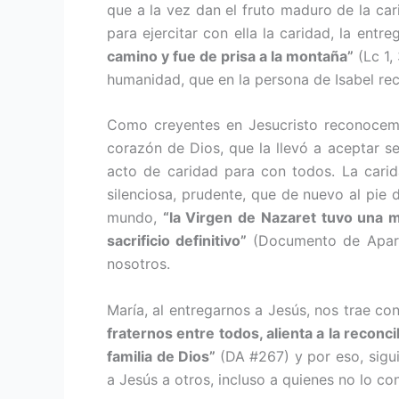
que a la vez dan el fruto maduro de la ca
para ejer­citar con ella la caridad, la ent
camino y fue de prisa a la montaña”
(Lc 1,
hu­manidad, que en la persona de Isabel re
Como creyentes en Jesucristo recono­cemos
corazón de Dios, que la llevó a aceptar s
acto de caridad para con todos. La cari
silenciosa, prudente, que de nuevo al pie 
mundo,
“la Virgen de Nazaret tuvo una m
sacrificio definitivo”
(Documento de Aparec
nosotros.
María, al entregarnos a Jesús, nos trae con
fraternos entre todos, alien­ta a la reconc
familia de Dios”
(DA #267) y por eso, sigu
a Jesús a otros, incluso a quienes no lo c