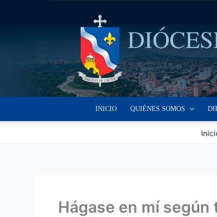
Ir
al
contenido
INICIO
QUIÉNES SOMOS
DI
Inic
Hágase en mí según t