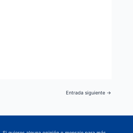
Entrada siguiente
→
Si quieres alguna opinión o mensaje para más