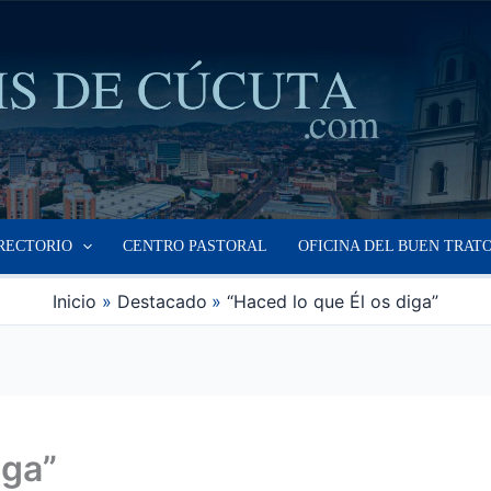
RECTORIO
CENTRO PASTORAL
OFICINA DEL BUEN TRAT
Inicio
Destacado
“Haced lo que Él os diga”
iga”