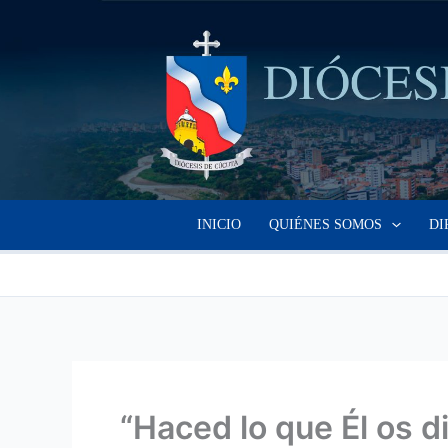
Ir
al
contenido
INICIO
QUIÉNES SOMOS
DI
“Haced lo que Él os d