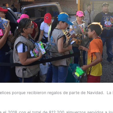
 felices porque recibieron regalos de parte de Navidad. La
ra el 2018 con el total de 812.200 almuerzos servidos a 