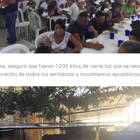
sa, aseguró que fueron 1.200 kilos de carne los que se nec
ración de todos los servidores y movimientos apostólicos