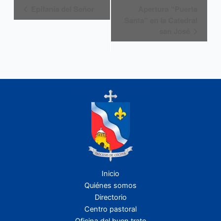
Navegación
Epifanía del Señor
Apertura “Puerta
del
Santa” en la Catedral
Evento
san José
Inicio
Quiénes somos
Directorio
Centro pastoral