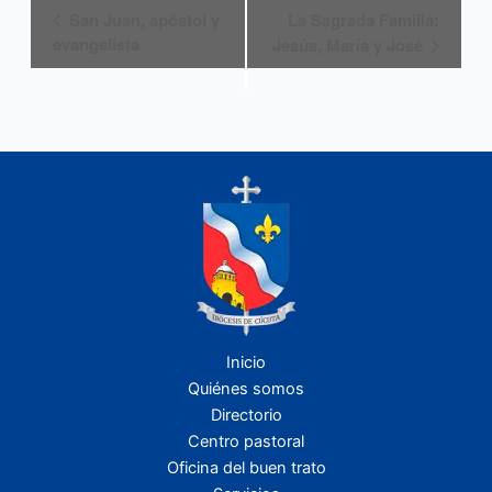
Navegación
San Juan, apóstol y
La Sagrada Familia:
del
evangelista
Jesús, María y José
Evento
Inicio
Quiénes somos
Directorio
Centro pastoral
Oficina del buen trato