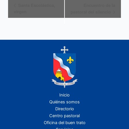
Navegación
Santa Escolástica,
Encuentro de la
del
virgen
pastoral del silencio
Evento
Inicio
Quiénes somos
Directorio
Centro pastoral
Oficina del buen trato