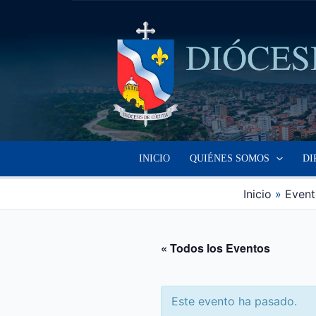
Ir
al
contenido
INICIO
QUIÉNES SOMOS
DI
Inicio
Event
« Todos los Eventos
Este evento ha pasado.