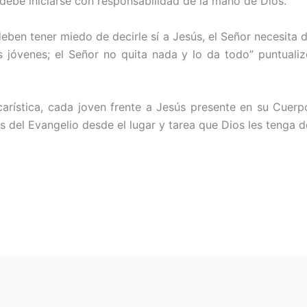
 debe iniciarse con responsabilidad de la mano de Dios.
eben tener miedo de decirle sí a Jesús, el Señor necesita d
s jóvenes; el Señor no quita nada y lo da todo” puntuali
carística, cada joven frente a Jesús presente en su Cuer
del Evangelio desde el lugar y tarea que Dios les tenga d