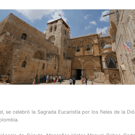
, se celebró la Sagrada Eucaristía por los fieles de la Di
olombia.