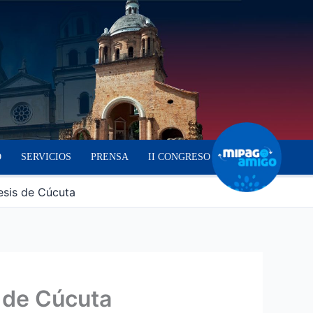
O
SERVICIOS
PRENSA
II CONGRESO
cesis de Cúcuta
s de Cúcuta