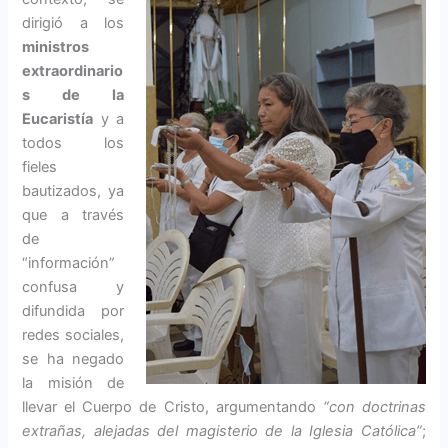
dirigió a los
ministros
extraordinario
s de la
Eucaristía
y a
todos los
fieles
bautizados, ya
que a través
de
“información”
confusa y
difundida por
redes sociales,
se ha negado
la misión de
llevar el Cuerpo de Cristo, argumentando
“con doctrinas
extrañas, alejadas del magisterio de la Iglesia Católica”
;