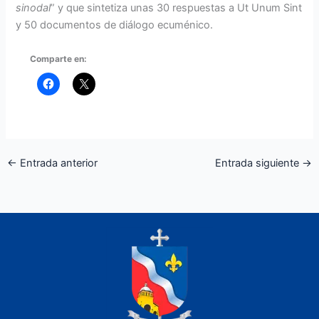
sinodal
” y que sintetiza unas 30 respuestas a Ut Unum Sint
y 50 documentos de diálogo ecuménico.
Comparte en:
←
Entrada anterior
Entrada siguiente
→