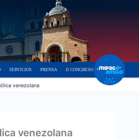
O
SERVICIOS
PRENSA
II CONGRESO
tólica venezolana
ólica venezolana