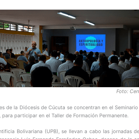
Foto: Ce
es de la Diócesis de Cúcuta se concentran en el Seminario 
para participar en el Taller de Formación Permanente.
tificia Bolivariana (UPB), se llevan a cabo las jornadas d