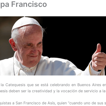
apa Francisco
 la Catequesis que se está celebrando en Buenos Aires entr
sis deben ser la creatividad y la vocación de servicio a la 
uistas a San Francisco de Asís, quien “cuando uno de sus s