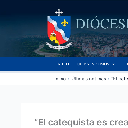
Ir
al
contenido
INICIO
QUIÉNES SOMOS
DI
Inicio
Últimas noticias
“El cat
“El catequista es cre