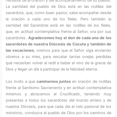
necesita de la oración y del acompañamiento de su pueblo.
La santidad del pue­blo de Dios está en las rodillas del
sacerdote, que, como buen pastor, sabe acompañar desde
la oración a cada uno de los fieles. Pero también la
santidad del Sacerdote está en las rodillas de los fieles,
que, en actitud contemplativa frente al Señor, ora por sus
sacerdotes.
Agradecemos hoy el don de cada uno de los
sa­cerdotes de nuestra Diócesis de Cúcuta y también de
las vocacio­nes
, oremos para que el Señor siga enviando
obreros a su mies, para rescatar tantas ovejas perdidas
que necesitan volver al redil a beber el vino de la gracia de
Dios y llegar un día a participar de la felicidad eter­na.
Los invito a que
caminemos juntos
en oración de rodillas
frente al San­tísimo Sacramento y en actitud con­templativa
miremos y abracemos al Crucificado, teniendo muy
presentes a todos los sacerdotes del mundo en­tero y de
nuestra Diócesis, para que cada día el celo pastoral de los
mi­nistros, conduzca al pueblo de Dios por los caminos de