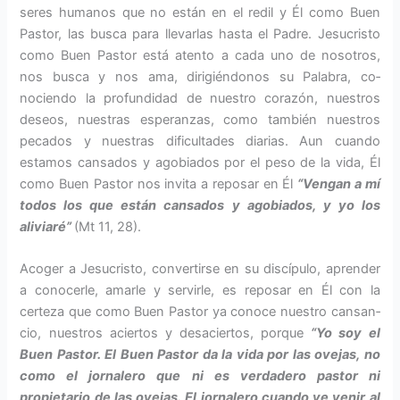
seres humanos que no están en el redil y Él como Buen
Pastor, las busca para llevarlas hasta el Padre. Jesucristo
como Buen Pastor está atento a cada uno de nosotros,
nos busca y nos ama, dirigiéndonos su Palabra, co­
nociendo la profundidad de nuestro corazón, nuestros
deseos, nuestras esperanzas, como también nuestros
pecados y nuestras dificultades dia­rias. Aun cuando
estamos cansados y agobiados por el peso de la vida, Él
como Buen Pastor nos invita a re­posar en Él
“Vengan a mí
todos los que están cansados y agobiados, y yo los
aliviaré”
(Mt 11, 28).
Acoger a Jesucristo, convertirse en su discípulo, aprender
a conocer­le, amarle y servirle, es reposar en Él con la
certeza que como Buen Pastor ya conoce nuestro cansan­
cio, nuestros aciertos y desaciertos, porque
“Yo soy el
Buen Pastor. El Buen Pastor da la vida por las ove­jas, no
como el jornalero que ni es verdadero pastor ni
propietario de las ovejas. El jornalero cuando ve venir al