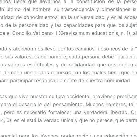
iños tiene que llevarnos a la constitución de la per
 fin último del hombre, su trascendencia y dimensiones 
tidad de conocimientos, en la universalidad y en el acce
co de la personalidad y las capacidades para que los suj
ce el Concilio Vaticano II (Gravissimum educationis, n. 1), al
ado y atención nos llevó por los caminos filosóficos de la 
e sus valores. Cada hombre, cada persona debe “participar
s valores espirituales y de solidaridad que nos deben 
ta de cada uno de los recursos con los cuales tiene que da
s para participar responsablemente de nuestra comunidad.
cas que vive nuestra cultura occidental provienen precisam
 para el desarrollo del pensamiento. Muchos hombres, tal
, pero es necesario fortalecer una verdadera libertad. Cri
14, 6), en el está la verdad única y que no perece, que per
pecial para los jóvenes poder recibir una educación ri