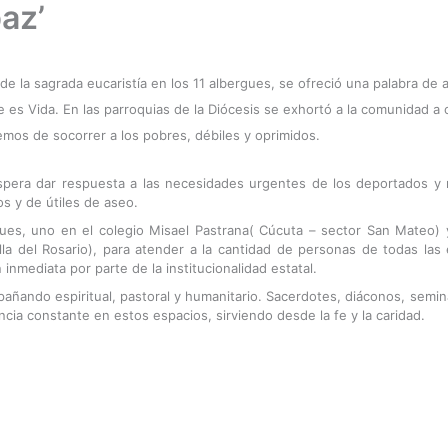
paz’
e la sagrada eucaristía en los 11 albergues, se ofreció una palabra de 
e es Vida. En las parroquias de la Diócesis se exhortó a la comunidad a o
mos de socorrer a los pobres, débiles y oprimidos.
spera dar respuesta a las necesidades urgentes de los deportados y
s y de útiles de aseo.
gues, uno en el colegio Misael Pastrana( Cúcuta – sector San Mateo) y
illa del Rosario), para atender a la cantidad de personas de todas la
inmediata por parte de la institucionalidad estatal.
ñando espiritual, pastoral y humanitario. Sacerdotes, diáconos, semina
ia constante en estos espacios, sirviendo desde la fe y la caridad.