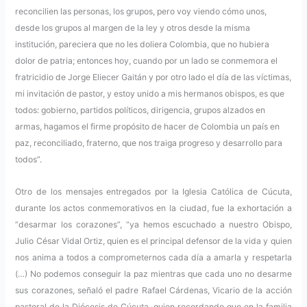
reconcilien las personas, los grupos, pero voy viendo cómo unos,
desde los grupos al margen de la ley y otros desde la misma
institución, pareciera que no les doliera Colombia, que no hubiera
dolor de patria; entonces hoy, cuando por un lado se conmemora el
fratricidio de Jorge Eliecer Gaitán y por otro lado el día de las víctimas,
mi invitación de pastor, y estoy unido a mis hermanos obispos, es que
todos: gobierno, partidos políticos, dirigencia, grupos alzados en
armas, hagamos el firme propósito de hacer de Colombia un país en
paz, reconciliado, fraterno, que nos traiga progreso y desarrollo para
todos”.
Otro de los mensajes entregados por la Iglesia Católica de Cúcuta,
durante los actos conmemorativos en la ciudad, fue la exhortación a
“desarmar los corazones”, “ya hemos escuchado a nuestro Obispo,
Julio César Vidal Ortiz, quien es el principal defensor de la vida y quien
nos anima a todos a comprometernos cada día a amarla y respetarla
(…) No podemos conseguir la paz mientras que cada uno no desarme
sus corazones, señaló el padre Rafael Cárdenas, Vicario de la acción
pastoral de la Diócesis de Cúcuta, quien recordando que en la familia