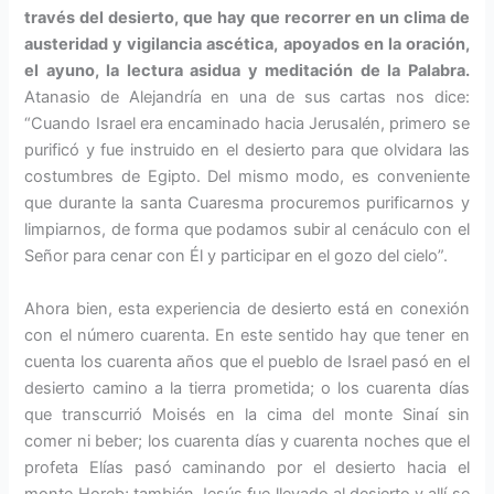
través del desierto, que hay que recorrer en un clima de
austeridad y vigilancia ascética, apoyados en la oración,
el ayuno, la lectura asidua y meditación de la Palabra.
Atanasio de Alejandría en una de sus cartas nos dice:
“Cuando Israel era encaminado hacia Jerusalén, primero se
purificó y fue instruido en el desierto para que olvidara las
costumbres de Egipto. Del mismo modo, es conveniente
que durante la santa Cuaresma procuremos purificarnos y
limpiarnos, de forma que podamos subir al cenáculo con el
Señor para cenar con Él y participar en el gozo del cielo”.
Ahora bien, esta experiencia de desierto está en conexión
con el número cuarenta. En este sentido hay que tener en
cuenta los cuarenta años que el pueblo de Israel pasó en el
desierto camino a la tierra prometida; o los cuarenta días
que transcurrió Moisés en la cima del monte Sinaí sin
comer ni beber; los cuarenta días y cuarenta noches que el
profeta Elías pasó caminando por el desierto hacia el
monte Horeb; también Jesús fue llevado al desierto y allí se