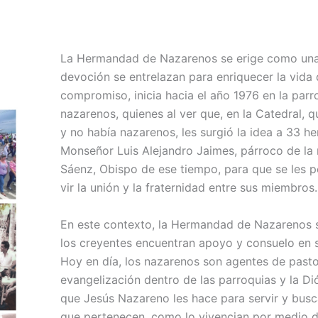
La Hermandad de Nazarenos se erige como una fa
devoción se entrelazan para enriquecer la vida
compromiso, inicia hacia el año 1976 en la par
nazarenos, quie­nes al ver que, en la Catedral, q
y no había nazarenos, les surgió la idea a 33 
Monseñor Luis Alejandro Jaimes, párroco de l
Sáenz, Obispo de ese tiempo, para que se les p
vir la unión y la fraternidad entre sus miembros.
En este contexto, la Hermandad de Nazarenos se
los cre­yentes encuentran apoyo y con­suelo en 
Hoy en día, los nazarenos son agentes de pas­to
evangelización dentro de las pa­rroquias y la D
que Jesús Nazareno les hace para servir y buscar
que pertenecen, como lo vivencian por medio de