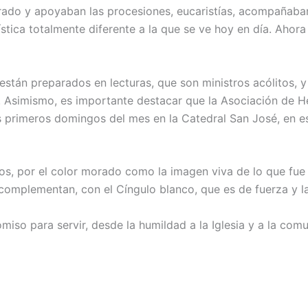
do y apoya­ban las procesiones, eucaristías, acompañaban
ística totalmente diferente a la que se ve hoy en día. Ahor
stán preparados en lecturas, que son ministros acóli­tos, y
s. Asimismo, es importante destacar que la Aso­ciación de
pri­meros domingos del mes en la Ca­tedral San José, en es
os, por el color morado como la imagen viva de lo que fue 
 complemen­tan, con el Cíngulo blanco, que es de fuerza y l
iso para servir, desde la humildad a la Iglesia y a la co­mu