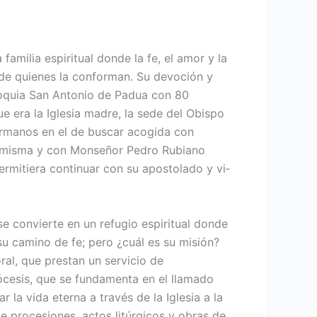
milia espiritual donde la fe, el amor y la
 de quie­nes la conforman. Su devoción y
roquia San Antonio de Padua con 80
ue era la Iglesia madre, la sede del Obispo
hermanos en el de buscar acogida con
a misma y con Monseñor Pedro Rubiano
ermitiera continuar con su apostolado y vi­
 convierte en un refugio espiritual donde
su camino de fe; pero ¿cuál es su misión?
ral, que prestan un servicio de
iócesis, que se fun­damenta en el llamado
 la vida eterna a través de la Iglesia a la
 proce­siones, actos litúrgicos y obras de