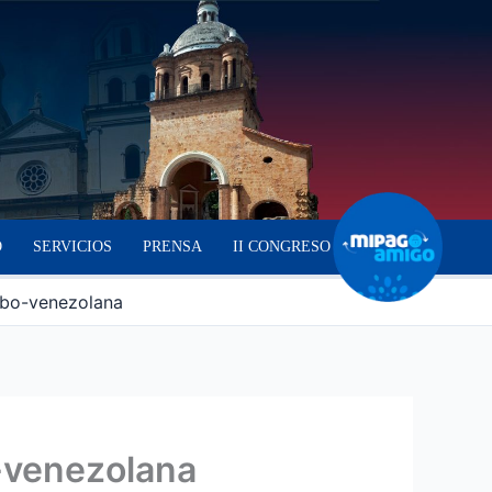
O
SERVICIOS
PRENSA
II CONGRESO
ombo-venezolana
o-venezolana