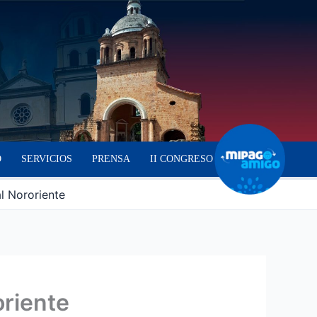
O
SERVICIOS
PRENSA
II CONGRESO
l Nororiente
oriente