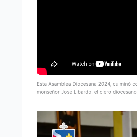
Esta Asamblea Diocesana 2024, culminó con
monseñor José Libardo, el clero diocesano, 