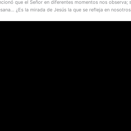
encionó que el Señor en diferentes momentos nos observa;
ana… ¿Es la mirada de Jesús la que se refleja en nosotros