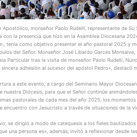
io Apostólico, monseñor Paolo Rudelli, representante de Su
ía con la presencia que hizo en la Asamblea Diocesana 2024,
., tenía como objetivo presentar el año pastoral 2025 y mo
pulos del Señor. Monseñor José Libardo Garcés Monsalve, 
sia Particular tras la visita de monseñor Paolo Rudelli, Nun
y sincera adhesión al sucesor del apóstol Pedro», destacó
rtura a este evento, a cargo del Seminario Mayor Diocesano
 de nuestra Diócesis, para que el Señor continúe animándol
 lemas pastorales de cada mes del año 2025, los momentos m
 encuentro con Jesucristo a través de situaciones de la vid
uvo, se dirigió a modo de catequesis a los fieles bautizado
 que una persona es», además, invitó a reflexionar desde la