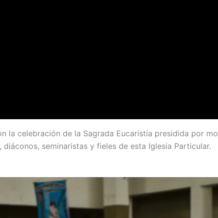
 la celebración de la Sagrada Eucaristía presidida por m
diáconos, seminaristas y fieles de esta Iglesia Particular.