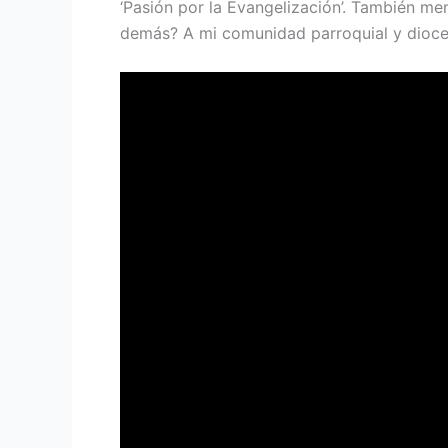
‘Pasión por la Evangelización’. También m
demás? A mi comunidad parroquial y dioces