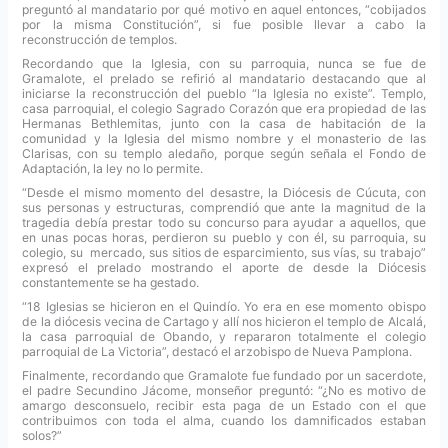
preguntó al mandatario por qué motivo en aquel entonces, “cobijados
por la misma Constitución”, si fue posible llevar a cabo la
reconstrucción de templos.
Recordando que la Iglesia, con su parroquia, nunca se fue de
Gramalote, el prelado se refirió al mandatario destacando que al
iniciarse la reconstrucción del pueblo “la Iglesia no existe”. Templo,
casa parroquial, el colegio Sagrado Corazón que era propiedad de las
Hermanas Bethlemitas, junto con la casa de habitación de la
comunidad y la Iglesia del mismo nombre y el monasterio de las
Clarisas, con su templo aledaño, porque según señala el Fondo de
Adaptación, la ley no lo permite.
“Desde el mismo momento del desastre, la Diócesis de Cúcuta, con
sus personas y estructuras, comprendió que ante la magnitud de la
tragedia debía prestar todo su concurso para ayudar a aquellos, que
en unas pocas horas, perdieron su pueblo y con él, su parroquia, su
colegio, su mercado, sus sitios de esparcimiento, sus vías, su trabajo”
expresó el prelado mostrando el aporte de desde la Diócesis
constantemente se ha gestado.
“18 Iglesias se hicieron en el Quindío. Yo era en ese momento obispo
de la diócesis vecina de Cartago y allí nos hicieron el templo de Alcalá,
la casa parroquial de Obando, y repararon totalmente el colegio
parroquial de La Victoria”, destacó el arzobispo de Nueva Pamplona.
Finalmente, recordando que Gramalote fue fundado por un sacerdote,
el padre Secundino Jácome, monseñor preguntó: “¿No es motivo de
amargo desconsuelo, recibir esta paga de un Estado con el que
contribuimos con toda el alma, cuando los damnificados estaban
solos?”