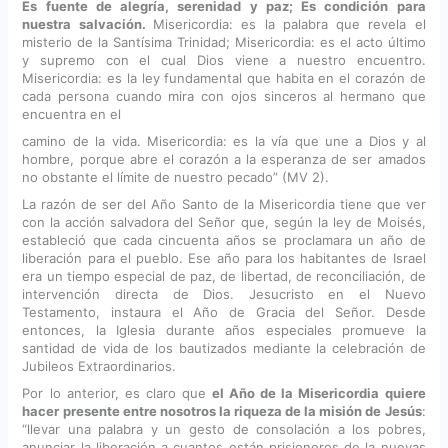
Es fuente de alegría, serenidad y paz; Es condición para
nuestra salvación.
Misericordia: es la palabra que revela el
misterio de la Santísima Trinidad; Misericordia: es el acto último
y supremo con el cual Dios viene a nuestro encuentro.
Misericordia: es la ley fundamental que habita en el corazón de
cada persona cuando mira con ojos sinceros al hermano que
encuentra en el
camino de la vida. Misericordia: es la vía que une a Dios y al
hombre, porque abre el corazón a la esperanza de ser amados
no obstante el límite de nuestro pecado” (MV 2).
La razón de ser del Año Santo de la Misericordia tiene que ver
con la acción salvadora del Señor que, según la ley de Moisés,
estableció que cada cincuenta años se proclamara un año de
liberación para el pueblo. Ese año para los habitantes de Israel
era un tiempo especial de paz, de libertad, de reconciliación, de
intervención directa de Dios. Jesucristo en el Nuevo
Testamento, instaura el Año de Gracia del Señor. Desde
entonces, la Iglesia durante años especiales promueve la
santidad de vida de los bautizados mediante la celebración de
Jubileos Extraordinarios.
Por lo anterior, es claro que
el Año de la Misericordia quiere
hacer presente entre nosotros la riqueza de la misión de Jesús
:
“llevar una palabra y un gesto de consolación a los pobres,
anunciar la liberación a cuantos están prisioneros de la nuevas