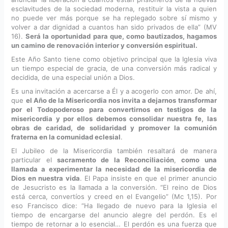
esclavitudes de la sociedad moderna, restituir la vista a quien
no puede ver más porque se ha replegado sobre sí mismo y
volver a dar dignidad a cuantos han sido privados de ella” (MV
16).
Será la oportunidad para que, como bautizados, hagamos
un camino de renovación interior y conversión espiritual.
Este Año Santo tiene como objetivo principal que la Iglesia viva
un tiempo especial de gracia, de una conversión más radical y
decidida, de una especial unión a Dios.
Es una invitación a acercarse a Él y a acogerlo con amor. De ahí,
que
el Año de la Misericordia nos invita a dejarnos transformar
por el Todopoderoso
para convertirnos en testigos de la
misericordia y por ellos debemos consolidar nuestra fe, las
obras de caridad, de solidaridad y promover la comunión
fraterna en la comunidad eclesial
.
El Jubileo de la Misericordia también resaltará de manera
particular el
sacramento de la Reconciliación
,
como una
llamada a experimentar la necesidad de la misericordia de
Dios en nuestra vida
. El Papa insiste en que el primer anuncio
de Jesucristo es la llamada a la conversión. “El reino de Dios
está cerca, convertíos y creed en el Evangelio” (Mc 1,15). Por
eso Francisco dice: “Ha llegado de nuevo para la Iglesia el
tiempo de encargarse del anuncio alegre del perdón. Es el
tiempo de retornar a lo esencial… El perdón es una fuerza que