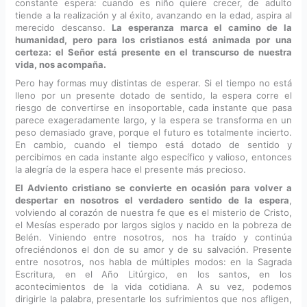
constante espera: cuando es niño quiere crecer, de adulto
tiende a la realización y al éxito, avanzando en la edad, aspira al
merecido descanso.
La esperanza marca el camino de la
humanidad, pero para los cristianos está animada por una
certeza: el Señor está presente en el transcurso de nuestra
vida, nos acompaña.
Pero hay formas muy distintas de esperar. Si el tiempo no está
lleno por un presente dotado de sentido, la espera corre el
riesgo de convertirse en insoportable, cada instante que pasa
parece exageradamente largo, y la espera se transforma en un
peso demasiado grave, porque el futuro es totalmente incierto.
En cambio, cuando el tiempo está dotado de sentido y
percibimos en cada instante algo específico y valioso, entonces
la alegría de la espera hace el presente más precioso.
El Adviento cristiano se convierte en ocasión para volver a
despertar en nosotros el verdadero sentido de la espera
,
volviendo al corazón de nuestra fe que es el misterio de Cristo,
el Mesías esperado por largos siglos y nacido en la pobreza de
Belén. Viniendo entre nosotros, nos ha traído y continúa
ofreciéndonos el don de su amor y de su salvación. Presente
entre nosotros, nos habla de múltiples modos: en la Sagrada
Escritura, en el Año Litúrgico, en los santos, en los
acontecimientos de la vida cotidiana. A su vez, podemos
dirigirle la palabra, presentarle los sufrimientos que nos afligen,