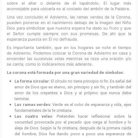
sobre el altar o delante de él tapándolo. El lugar más
aconsejable para ubicarla es al costado del ambón de la Palabra.
Una vez concluido el Adviento, las ramas verdes de la Corona,
pueden ponerse en el nacimiento debajo de la imagen del Niño
Dios para simbolizar que nuestra espera ha dado su fruto y que
el Señor cumple siempre con sus promesas. De ahí que la
esperanza puesta en Él no defrauda.
Es importante también, que en los hogares se note el tiempo
de Adviento. Podemos colocar la Corona de Adviento en casa y
encender las sucesivas velas mientras se reza una oración y/o
se canta, como lo indicaremos más adelante.
La corona está formada por una gran variedad de símbolos:
La forma circular
: El círculo no tiene principio ni fin. Es señal del
amor de Dios que es eterno, sin principio y sin fin, y también del
amor de los creyentes a Dios y al prójimo que nunca debe
terminar.
Las ramas verdes
: Verde es el color de esperanza y vida, ejes
fundamentales de la fe cristiana.
Las cuatro velas
: Pretenden hacer reflexionar sobre la
oscuridad provocada por el pecado que ciega al hombre y lo
aleja de Dios. Según la fe cristiana, después de la primera caída
del hombre, Dios fue dando poco a poco una esperanza de