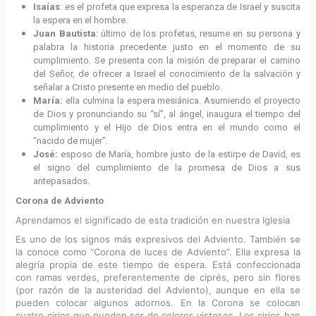
Isaías
: es el profeta que expresa la esperanza de Israel y suscita
la espera en el hombre.
Juan Bautista
: último de los profetas, resume en su persona y
palabra la historia precedente justo en el momento de su
cumplimiento. Se presenta con la misión de preparar el camino
del Señor, de ofrecer a Israel el conocimiento de la salvación y
señalar a Cristo presente en medio del pueblo.
María:
ella culmina la espera mesiánica. Asumiendo el proyecto
de Dios y pronunciando su “sí”, al ángel, inaugura el tiempo del
cumplimiento y el Hijo de Dios entra en el mundo como el
“nacido de mujer”.
José:
esposo de María, hombre justo de la estirpe de David, es
el signo del cumplimiento de la promesa de Dios a sus
antepasados.
Corona de Adviento
Aprendamos el significado de esta tradición en nuestra Iglesia
Es uno de los signos más expresivos del Adviento. También se
la conoce como “Corona de luces de Adviento”. Ella expresa la
alegría propia de este tiempo de espera. Está confeccionada
con ramas verdes, preferentemente de ciprés, pero sin flores
(por razón de la austeridad del Adviento), aunque en ella se
pueden colocar algunos adornos. En la Corona se colocan
cuatro cirios que pueden ser de colores vistosos. Los cirios han