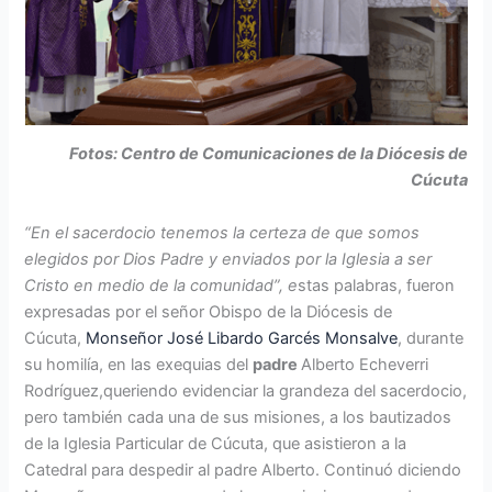
Fotos: Centro de Comunicaciones de la Diócesis de
Cúcuta
“En el sacerdocio tenemos la certeza de que somos
elegidos por Dios Padre y enviados por la Iglesia a ser
Cristo en medio de la comunidad”, e
stas palabras, fueron
expresadas por el señor Obispo de la Diócesis de
Cúcuta,
Monseñor José Libardo Garcés Monsalve
, durante
su homilía, en las exequias del
padre
Alberto Echeverri
Rodríguez,queriendo evidenciar la grandeza del sacerdocio,
pero también cada una de sus misiones, a los bautizados
de la Iglesia Particular de Cúcuta, que asistieron a la
Catedral para despedir al padre Alberto. Continuó diciendo