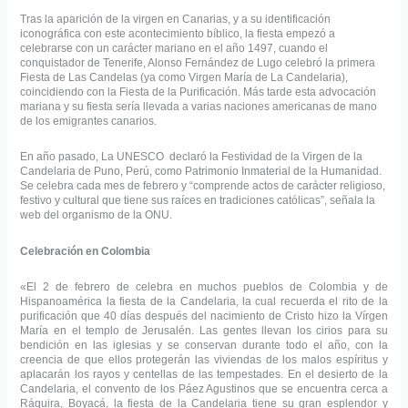
Tras la aparición de la virgen en Canarias, y a su identificación
iconográfica con este acontecimiento bíblico, la fiesta empezó a
celebrarse con un carácter mariano en el año 1497, cuando el
conquistador de Tenerife, Alonso Fernández de Lugo celebró la primera
Fiesta de Las Candelas (ya como Virgen María de La Candelaria),
coincidiendo con la Fiesta de la Purificación. Más tarde esta advocación
mariana y su fiesta sería llevada a varias naciones americanas de mano
de los emigrantes canarios.
En año pasado, La UNESCO declaró la Festividad de la Virgen de la
Candelaria de Puno, Perú, como Patrimonio Inmaterial de la Humanidad.
Se celebra cada mes de febrero y “comprende actos de carácter religioso,
festivo y cultural que tiene sus raíces en tradiciones católicas”, señala la
web del organismo de la ONU.
Celebración en Colombia
«El 2 de febrero de celebra en muchos pueblos de Colombia y de
Hispanoamérica la fiesta de la Candelaria, la cual recuerda el rito de la
purificación que 40 días después del nacimiento de Cristo hizo la Vírgen
María en el templo de Jerusalén. Las gentes llevan los cirios para su
bendición en las iglesias y se conservan durante todo el año, con la
creencia de que ellos protegerán las viviendas de los malos espíritus y
aplacarán los rayos y centellas de las tempestades. En el desierto de la
Candelaria, el convento de los Páez Agustinos que se encuentra cerca a
Ráquira, Boyacá, la fiesta de la Candelaria tiene su gran esplendor y