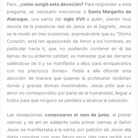
Pero, ¿
cómo surgió esta devoción?
Para responder a esta
pregunta, es necesario mencionar a
Santa Margarita de
Alacoque
, una santa del
siglo XVII
a quien, siendo muy
devota de la presencia real de Jesús en el Sagrario, Jesús
se le reveló en tres ocasiones, expresándole que su “Divino
Corazón, está tan apasionado de Amor a los hombres, en
particular hacia ti, que, no pudiendo contener en él las
llamas de su ardiente caridad, es menester que las derrame
valiéndose de ti y se manifieste a ellos para enriquecerlos
con los preciosos dones». Pedía a ella difundir esta
devoción de manera que quienes la profesaran recibirían
dones y gracias divinas inestimables. Jesús pide que su
amor no correspondido por parte de la humanidad, llegue a
todos para que ninguno se perdiera y alcance la salvación.
Las revelaciones
comenzaron el
mes de junio
, el primer
viernes y de ahí en adelante cada primer viernes el Señor
Jesús se manifestaba a la santa, por petición de Jesús ella
debía comulgar con gran fervor esos días para recibir sus